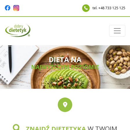
tel. +48 733 125 125
DIETA NA
NAJWYŻSZYM POZIOMIE
ZNAJDŹ DIETETYKA
W TWOIM