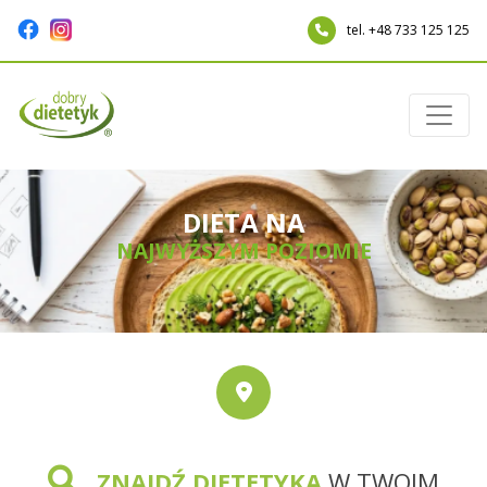
tel. +48 733 125 125
DIETA NA
NAJWYŻSZYM POZIOMIE
ZNAJDŹ DIETETYKA
W TWOIM