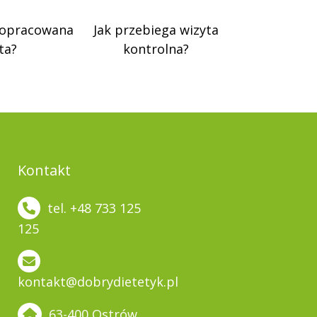
 opracowana
Jak przebiega wizyta
ta?
kontrolna?
Kontakt
tel. +48 733 125
125
kontakt@dobrydietetyk.pl
63-400 Ostrów