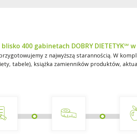
 blisko 400 gabinetach DOBRY DIETETYK℠ w 
rzygotowujemy z najwyższą starannością. W komplec
 diety, tabele), książka zamienników produktów, akt