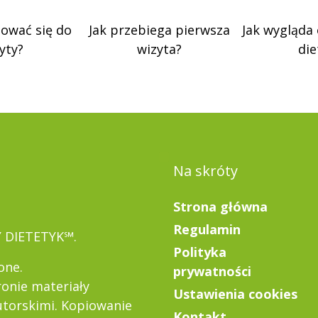
tować się do
Jak przebiega pierwsza
Jak wygląda
yty?
wizyta?
die
Na skróty
Strona główna
Regulamin
Y DIETETYK℠.
Polityka
one.
prywatności
ronie materiały
Ustawienia cookies
torskimi. Kopiowanie
Kontakt