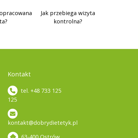
 opracowana
Jak przebiega wizyta
ta?
kontrolna?
Kontakt
tel. +48 733 125
125
kontakt@dobrydietetyk.pl
63-400 Ostrów