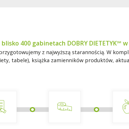
 blisko 400 gabinetach DOBRY DIETETYK℠ w 
rzygotowujemy z najwyższą starannością. W komplec
 diety, tabele), książka zamienników produktów, akt