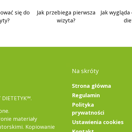
tować się do
Jak przebiega pierwsza
Jak wygląda
yty?
wizyta?
die
Na skróty
Strona główna
Regulamin
Y DIETETYK℠.
Polityka
one.
prywatności
ronie materiały
Ustawienia cookies
torskimi. Kopiowanie
Kontakt