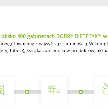
 blisko 400 gabinetach DOBRY DIETETYK℠ w 
rzygotowujemy z najwyższą starannością. W komplec
 diety, tabele), książka zamienników produktów, akt