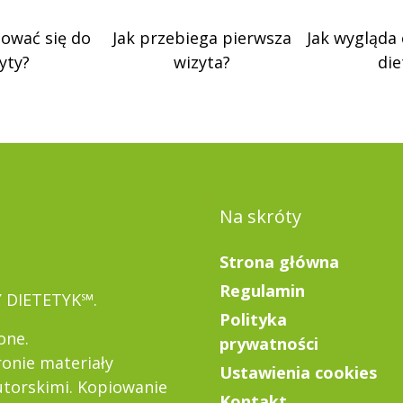
tować się do
Jak przebiega pierwsza
Jak wygląda
yty?
wizyta?
die
Na skróty
Strona główna
Regulamin
Y DIETETYK℠.
Polityka
one.
prywatności
ronie materiały
Ustawienia cookies
torskimi. Kopiowanie
Kontakt