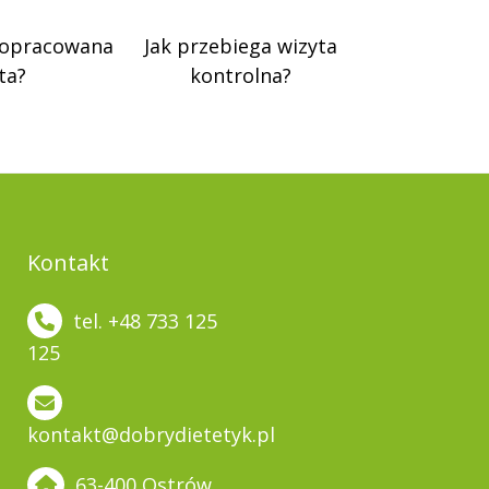
 opracowana
Jak przebiega wizyta
ta?
kontrolna?
Kontakt
tel. +48 733 125
125
kontakt@dobrydietetyk.pl
63-400 Ostrów