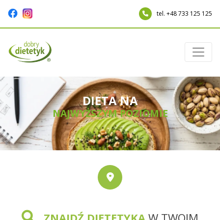
tel. +48 733 125 125
DIETA NA
NAJWYŻSZYM POZIOMIE
ZNAJDŹ DIETETYKA
W TWOIM