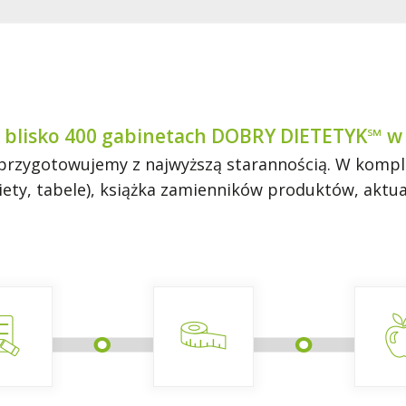
 blisko 400 gabinetach DOBRY DIETETYK℠ w 
rzygotowujemy z najwyższą starannością. W komplec
 diety, tabele), książka zamienników produktów, akt