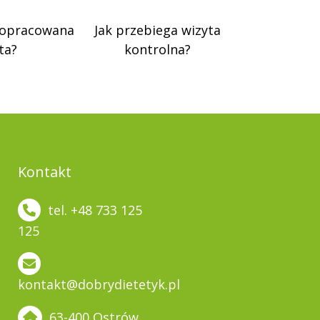
 opracowana
Jak przebiega wizyta
ta?
kontrolna?
Kontakt
tel. +48 733 125
125
kontakt@dobrydietetyk.pl
63-400 Ostrów