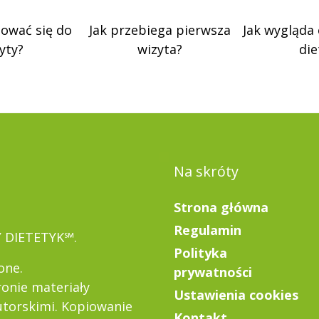
tować się do
Jak przebiega pierwsza
Jak wygląda
yty?
wizyta?
die
Na skróty
Strona główna
Regulamin
Y DIETETYK℠.
Polityka
one.
prywatności
ronie materiały
Ustawienia cookies
torskimi. Kopiowanie
Kontakt